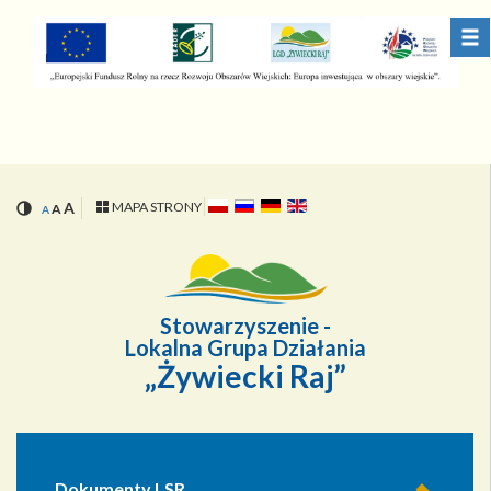
Przejdź
Przejdź
do
do
menu
treści
A
MAPA STRONY
A
A
Stowarzyszenie -
Lokalna Grupa Działania
„Żywiecki Raj”
Dokumenty LSR