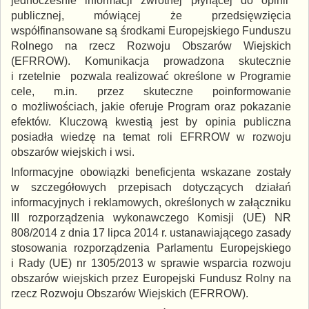
jednocześnie informacji zwrotnej płynącej do opinii
publicznej, mówiącej że przedsięwzięcia
współfinansowane są środkami Europejskiego Funduszu
Rolnego na rzecz Rozwoju Obszarów Wiejskich
(EFRROW). Komunikacja prowadzona skutecznie
i rzetelnie pozwala realizować określone w Programie
cele, m.in. przez skuteczne poinformowanie
o możliwościach, jakie oferuje Program oraz pokazanie
efektów. Kluczową kwestią jest by opinia publiczna
posiadła wiedzę na temat roli EFRROW w rozwoju
obszarów wiejskich i wsi.
Informacyjne obowiązki beneficjenta wskazane zostały
w szczegółowych przepisach dotyczących działań
informacyjnych i reklamowych, określonych w załączniku
III rozporządzenia wykonawczego Komisji (UE) NR
808/2014 z dnia 17 lipca 2014 r. ustanawiającego zasady
stosowania rozporządzenia Parlamentu Europejskiego
i Rady (UE) nr 1305/2013 w sprawie wsparcia rozwoju
obszarów wiejskich przez Europejski Fundusz Rolny na
rzecz Rozwoju Obszarów Wiejskich (EFRROW).