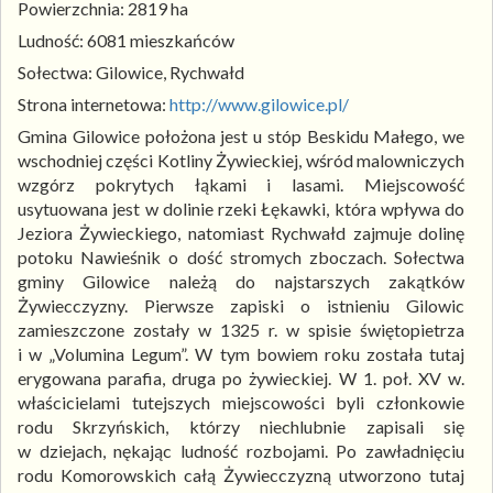
Powierzchnia: 2819 ha
Ludność: 6081 mieszkańców
Sołectwa: Gilowice, Rychwałd
Strona internetowa:
http://www.gilowice.pl/
Gmina Gilowice położona jest u stóp Beskidu Małego, we
wschodniej części Kotliny Żywieckiej, wśród malowniczych
wzgórz pokrytych łąkami i lasami. Miejscowość
usytuowana jest w dolinie rzeki Łękawki, która wpływa do
Jeziora Żywieckiego, natomiast Rychwałd zajmuje dolinę
potoku Nawieśnik o dość stromych zboczach. Sołectwa
gminy Gilowice należą do najstarszych zakątków
Żywiecczyzny. Pierwsze zapiski o istnieniu Gilowic
zamieszczone zostały w 1325 r. w spisie świętopietrza
i w „Volumina Legum”. W tym bowiem roku została tutaj
erygowana parafia, druga po żywieckiej. W 1. poł. XV w.
właścicielami tutejszych miejscowości byli członkowie
rodu Skrzyńskich, którzy niechlubnie zapisali się
w dziejach, nękając ludność rozbojami. Po zawładnięciu
rodu Komorowskich całą Żywiecczyzną utworzono tutaj