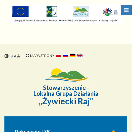
Przejdź
Przejdź
do
do
menu
treści
A
MAPA STRONY
A
A
Stowarzyszenie -
Lokalna Grupa Działania
„Żywiecki Raj”
Dokumenty LSR