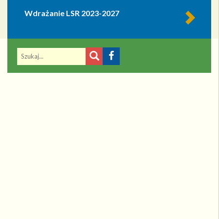
Wdrażanie LSR 2023-2027
Konsultacje społeczne w ramach
LSR na la…
W związku z realizacją umowy ramowej i zgodnie z
Procedurą ustalania i zmiany niebudzących
wątpliwości interpretacyjnych kryteriów wyboru
operacji przedstawiamy propozycję dokumentacji
do konsultacji społecznych - lokalne kryteria
wyboru dla projektów...