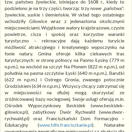
tzw. państwo żywieckie, istniejące do 1608 r., kiedy to
podzielono je na trzy części, tworząc trzy nowe „państwa”:
żywieckie, suskie i ślemieńskie. W skład tego ostatniego
wchodziły Gilowice wraz z jedenastoma okolicznymi
miejscowościami. Wyjątkowe walory krajobrazowe, czyste
powietrze, cisza i spokój oraz korzystne warunki
turystyczno – rekreacyjne dają każdemu turyście
możliwość atrakcyjnego i kreatywnego wypoczynku na
łonie natury. Gmina oferuje kilka ciekawych tras
turystycznych: w stronę północy na Pasmo Łysiny (779 m
n.p.m.), na wschód na szczyt Na Płonem (822 m n.p.m.), od
południa na pasma szczytów Łyski (640 m n.p.m.), Barutki
(622 m n.p.m.) i Ostrego Gronia, zwanego potocznie
Grodziskiem (634 m n.p.m.). Wszyscy chcący zatrzymać się
w miejscowości na dłużej mogą skorzystać ze
zróżnicowanej bazy noclegowej. Swoje usługi oferują m.in.
Ośrodek Wypoczynkowy Beskidek (www.beskidek-
gilowice.pl), zabytkowy Dwór Rychwałd (www.dwor-
rychwald.pl) oraz Franciszkański Dom Formacyjno –
Edukacyjny (
www.fdfe.franciszkanie.pl
). Naturalne
uwarunkowania geograficzne miejscowości są atrakcją dla