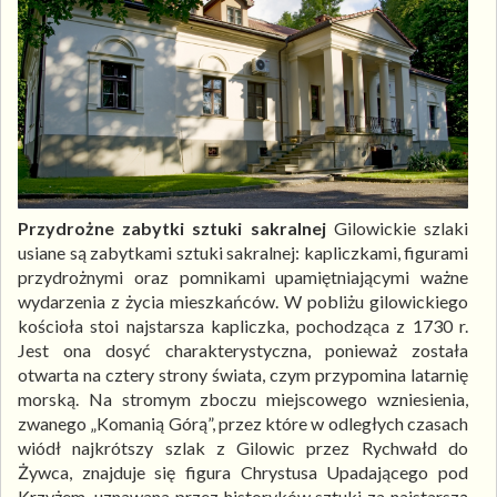
Przydrożne zabytki sztuki sakralnej
Gilowickie szlaki
usiane są zabytkami sztuki sakralnej: kapliczkami, figurami
przydrożnymi oraz pomnikami upamiętniającymi ważne
wydarzenia z życia mieszkańców. W pobliżu gilowickiego
kościoła stoi najstarsza kapliczka, pochodząca z 1730 r.
Jest ona dosyć charakterystyczna, ponieważ została
otwarta na cztery strony świata, czym przypomina latarnię
morską. Na stromym zboczu miejscowego wzniesienia,
zwanego „Komanią Górą”, przez które w odległych czasach
wiódł najkrótszy szlak z Gilowic przez Rychwałd do
Żywca, znajduje się figura Chrystusa Upadającego pod
Krzyżem, uznawana przez historyków sztuki za najstarszą