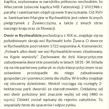
kaplica, usytuowana w narożniku północno-wschodnim, to
Wieczernik (obecnie kaplica MB Fatimskiej). 2 VIII1946 r.
parafię i sanktuarium objęli ojcowie franciszkanie. Od XVII
w. Sanktuarium Maryjne w Rychwałdzie jest celem licznych
pielgrzymek z Żywiecczyzny, a także z innych stron
naszego kraju oraz ze Słowacji.
Dwór w Rychwałdzie
pochodzący z XIX w., znajduje się na
południowym skraju wsi Rychwałd koło Żywca. O dworze
w Rychwałdzie pod rokiem 1722 wspomina A. Komoniecki:
„Folwark albo dwór we wsi Rychwałdzie nowo zbudowany,
na Kępie wyniosły”. Zachowane do dziś klasycystyczne
zabudowania dworskie powstały w latach 1831–34. Składa
się na nie parterowy pałacyk w stylu klasycystycznym oraz
ustawione prostopadle do niego zabudowania
gospodarcze i pomieszczenia dla służby. W środku znajduje
się obszerny dziedziniec. Wokół rozciąga się rozległy 2-
hektarowy park dworski ze starodrzewiem. Oddalony od
wsi dwór położony jest znacznie wyżej od niej (480 m
n.p.m.). Obiekt został wpisany do rejestru zabytków. To
wspaniały teren do spacerów i odpoczynku.