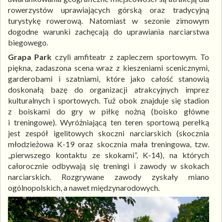
rowerzystów uprawiających górską oraz tradycyjną
turystykę rowerową. Natomiast w sezonie zimowym
dogodne warunki zachęcają do uprawiania narciarstwa
biegowego.
Grapa Park
czyli amfiteatr z zapleczem sportowym. To
piękna, zadaszona scena wraz z kieszeniami scenicznymi,
garderobami i szatniami, które jako całość stanowią
doskonałą bazę do organizacji atrakcyjnych imprez
kulturalnych i sportowych. Tuż obok znajduje się stadion
z boiskami do gry w piłkę nożną (boisko główne
i treningowe). Wyróżniającą ten teren sportową perełką
jest zespół igelitowych skoczni narciarskich (skocznia
młodzieżowa K-19 oraz skocznia mała treningowa, tzw.
„pierwszego kontaktu ze skokami”, K-14), na których
całorocznie odbywają się treningi i zawody w skokach
narciarskich. Rozgrywane zawody zyskały miano
ogólnopolskich, a nawet międzynarodowych.