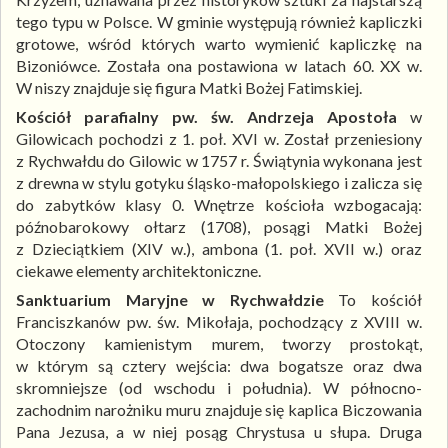
tego typu w Polsce. W gminie występują również kapliczki
grotowe, wśród których warto wymienić kapliczkę na
Bizoniówce. Została ona postawiona w latach 60. XX w.
W niszy znajduje się figura Matki Bożej Fatimskiej.
Kościół parafialny pw. św. Andrzeja Apostoła
w
Gilowicach pochodzi z 1. poł. XVI w. Został przeniesiony
z Rychwałdu do Gilowic w 1757 r. Świątynia wykonana jest
z drewna w stylu gotyku śląsko-małopolskiego i zalicza się
do zabytków klasy 0. Wnętrze kościoła wzbogacają:
późnobarokowy ołtarz (1708), posągi Matki Bożej
z Dzieciątkiem (XIV w.), ambona (1. poł. XVII w.) oraz
ciekawe elementy architektoniczne.
Sanktuarium Maryjne w Rychwałdzie
To kościół
Franciszkanów pw. św. Mikołaja, pochodzący z XVIII w.
Otoczony kamienistym murem, tworzy prostokąt,
w którym są cztery wejścia: dwa bogatsze oraz dwa
skromniejsze (od wschodu i południa). W północno-
zachodnim narożniku muru znajduje się kaplica Biczowania
Pana Jezusa, a w niej posąg Chrystusa u słupa. Druga