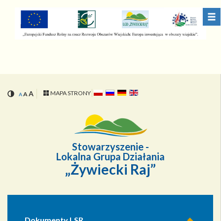
Przejdź
Przejdź
do
do
menu
treści
A
MAPA STRONY
A
A
Stowarzyszenie -
Lokalna Grupa Działania
„Żywiecki Raj”
Dokumenty LSR