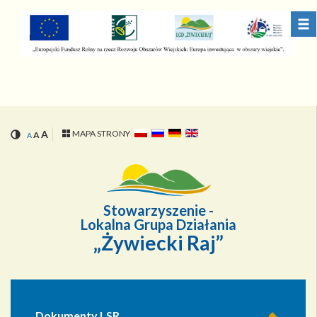
Przejdź
Przejdź
do
do
menu
treści
A
MAPA STRONY
A
A
Stowarzyszenie -
Lokalna Grupa Działania
„Żywiecki Raj”
Dokumenty LSR