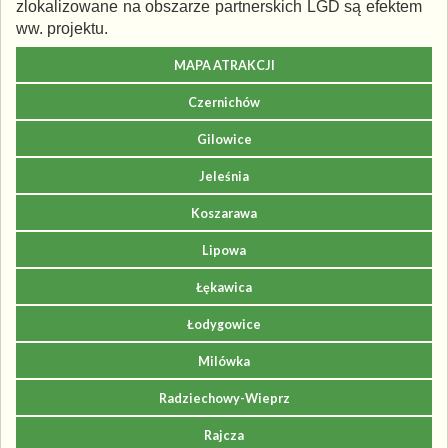
zlokalizowane na obszarze partnerskich LGD są efektem
ww. projektu.
MAPA ATRAKCJI
Czernichów
Gilowice
Jeleśnia
Koszarawa
Lipowa
Łękawica
Łodygowice
Milówka
Radziechowy-Wieprz
Rajcza