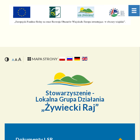
Przejdź
Przejdź
do
do
menu
treści
A
MAPA STRONY
A
A
Stowarzyszenie -
Lokalna Grupa Działania
„Żywiecki Raj”
Dokumenty LSR