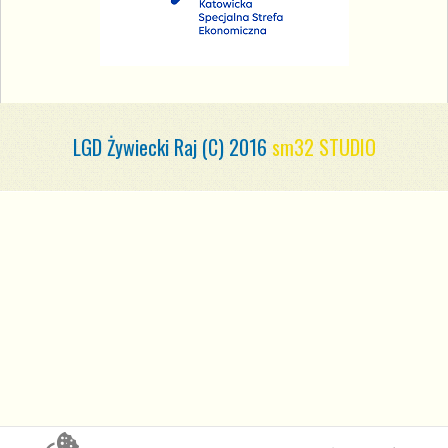
LGD Żywiecki Raj (C) 2016
sm32 STUDIO