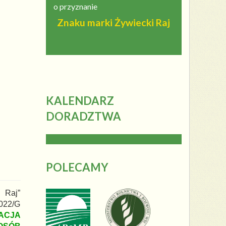
o przyznanie
Znaku marki Żywiecki Raj
KALENDARZ
DORADZTWA
POLECAMY
 Raj”
022/G
ACJA