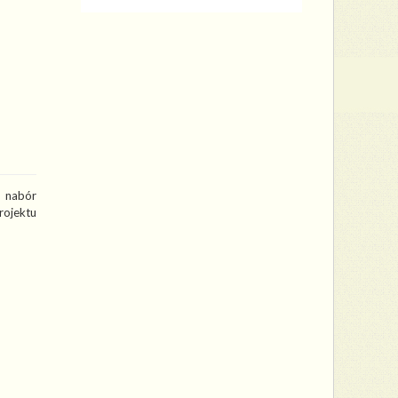
a nabór
ojektu