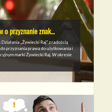
 w ramach LSR na la…
amowej i zgodnie z Procedurą
 wątpliwości interpretacyjnych
edstawiamy propozycję dokumentacji
alne kryteria wyboru dla projektów...