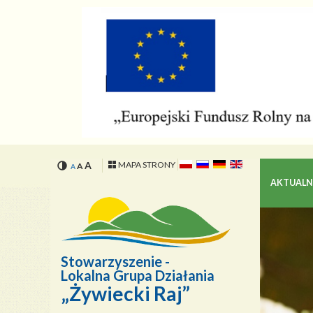
Przejdź
Przejdź
do
do
menu
treści
A
MAPA STRONY
A
A
AKTUALN
Stowarzyszenie -
Lokalna Grupa Działania
„Żywiecki Raj”