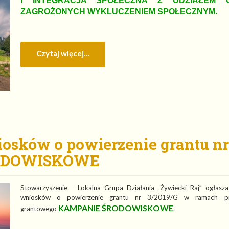
I INTEGRACJA SPOŁECZNA Z UDZIAŁEM 
ZAGROŻONYCH WYKLUCZENIEM SPOŁECZNYM.
Czytaj więcej…
iosków o powierzenie grantu nr
RODOWISKOWE
Stowarzyszenie – Lokalna Grupa Działania „Żywiecki Raj” ogłasz
wniosków o powierzenie grantu nr 3/2019/G w ramach pr
KAMPANIE ŚRODOWISKOWE
grantowego
.