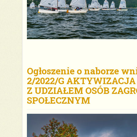
Ogłoszenie o naborze wn
2/2022/G AKTYWIZACJA
Z UDZIAŁEM OSÓB ZA
SPOŁECZNYM