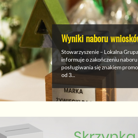
Konsultacje społeczne
W związku z realizacją umowy r
ustalania i zmiany niebudzących
kryteriów wyboru operacji prz
do konsultacji społecznych - lok