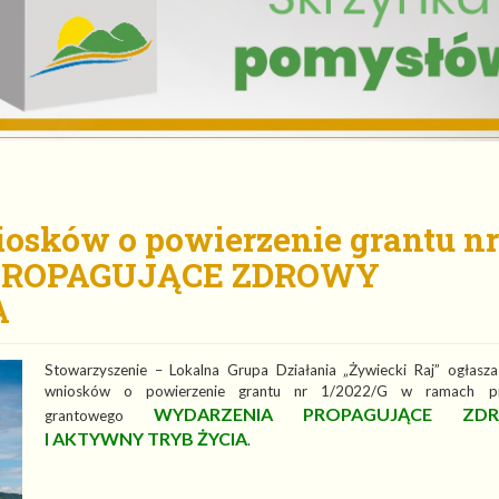
iosków o powierzenie grantu nr
 PROPAGUJĄCE ZDROWY
A
Stowarzyszenie – Lokalna Grupa Działania „Żywiecki Raj” ogłasz
wniosków o powierzenie grantu nr 1/2022/G w ramach pr
WYDARZENIA PROPAGUJĄCE ZD
grantowego
I AKTYWNY TRYB ŻYCIA
.