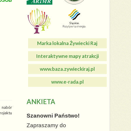
OSÓB
Marka lokalna Żywiecki Raj
Interaktywne mapy atrakcji
www.baza.zywieckiraj.pl
www.e-rada.pl
ANKIETA
a nabór
ojektu
Szanowni Państwo!
Zapraszamy do