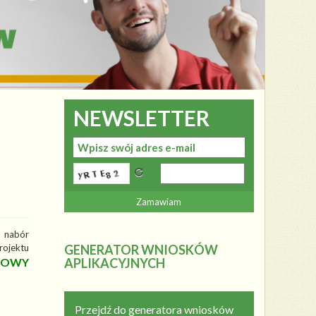
NEWSLETTER
a nabór
ojektu
GENERATOR WNIOSKÓW
ROWY
APLIKACYJNYCH
Przejdź do generatora wniosków