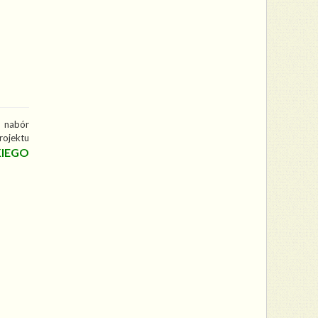
a nabór
ojektu
IEGO