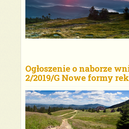
Ogłoszenie o naborze wn
2/2019/G Nowe formy rek